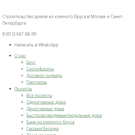
Перейти
к
Строительство домов из клееного бруса в Москве и Санкт-
контенту
Петербурге
8 (812) 667-88-99
Написать в WhatsApp
О нас
Брус
Сертификаты
Договор подряда
Партнеры
Проекты
Все проекты
Одноэтажные дома
Двухэтажные дома
Быстровозводимые/модульные дома
Бани из клееного бруса
Гаражи/беседки