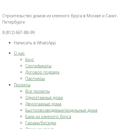
Перейти
к
Строительство домов из клееного бруса в Москве и Санкт-
контенту
Петербурге
8 (812) 667-88-99
Написать в WhatsApp
О нас
Брус
Сертификаты
Договор подряда
Партнеры
Проекты
Все проекты
Одноэтажные дома
Двухэтажные дома
Быстровозводимые/модульные дома
Бани из клееного бруса
Гаражи/беседки