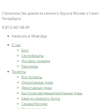
Перейти
к
Строительство домов из клееного бруса в Москве и Санкт-
контенту
Петербурге
8 (812) 667-88-99
Написать в WhatsApp
О нас
Брус
Сертификаты
Договор подряда
Партнеры
Проекты
Все проекты
Одноэтажные дома
Двухэтажные дома
Быстровозводимые/модульные дома
Бани из клееного бруса
Гаражи/беседки