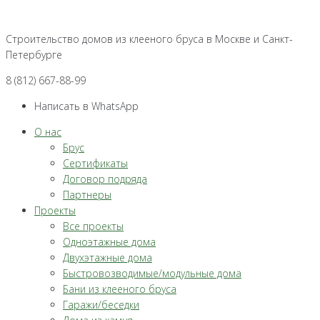
Перейти
к
Строительство домов из клееного бруса в Москве и Санкт-
контенту
Петербурге
8 (812) 667-88-99
Написать в WhatsApp
О нас
Брус
Сертификаты
Договор подряда
Партнеры
Проекты
Все проекты
Одноэтажные дома
Двухэтажные дома
Быстровозводимые/модульные дома
Бани из клееного бруса
Гаражи/беседки