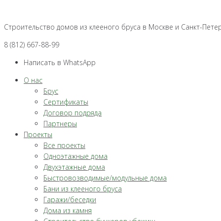
Перейти
к
Строительство домов из клееного бруса в Москве и Санкт-Пете
контенту
8 (812) 667-88-99
Написать в WhatsApp
О нас
Брус
Сертификаты
Договор подряда
Партнеры
Проекты
Все проекты
Одноэтажные дома
Двухэтажные дома
Быстровозводимые/модульные дома
Бани из клееного бруса
Гаражи/беседки
Дома из камня