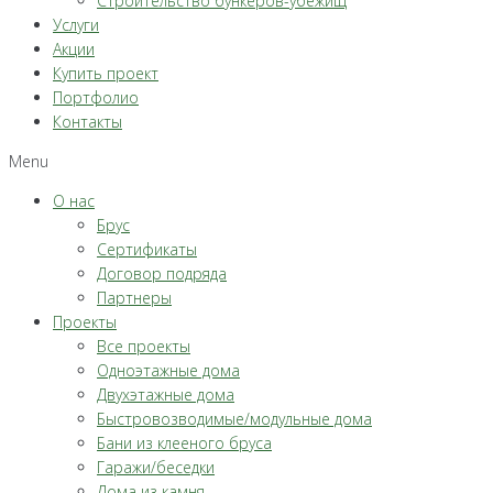
Строительство бункеров-убежищ
Услуги
Акции
Купить проект
Портфолио
Контакты
Menu
О нас
Брус
Сертификаты
Договор подряда
Партнеры
Проекты
Все проекты
Одноэтажные дома
Двухэтажные дома
Быстровозводимые/модульные дома
Бани из клееного бруса
Гаражи/беседки
Дома из камня