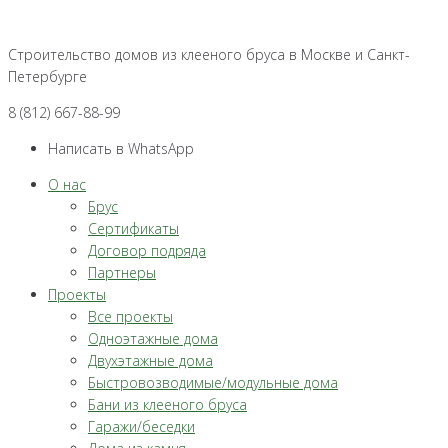
Перейти
к
Строительство домов из клееного бруса в Москве и Санкт-
контенту
Петербурге
8 (812) 667-88-99
Написать в WhatsApp
О нас
Брус
Сертификаты
Договор подряда
Партнеры
Проекты
Все проекты
Одноэтажные дома
Двухэтажные дома
Быстровозводимые/модульные дома
Бани из клееного бруса
Гаражи/беседки