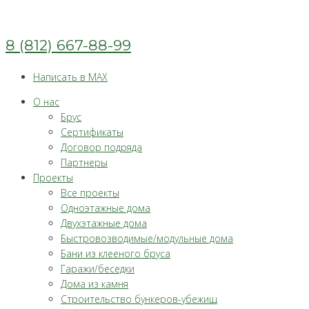
Перейти
к
контенту
8 (812) 667-88-99
Написать в MAX
О нас
Брус
Сертификаты
Договор подряда
Партнеры
Проекты
Все проекты
Одноэтажные дома
Двухэтажные дома
Быстровозводимые/модульные дома
Бани из клееного бруса
Гаражи/беседки
Дома из камня
Строительство бункеров-убежищ