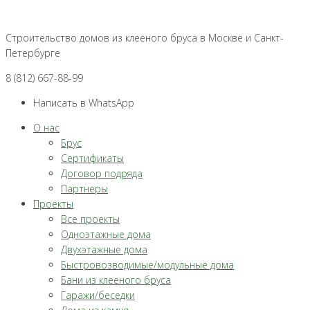
Перейти
к
Строительство домов из клееного бруса в Москве и Санкт-
контенту
Петербурге
8 (812) 667-88-99
Написать в WhatsApp
О нас
Брус
Сертификаты
Договор подряда
Партнеры
Проекты
Все проекты
Одноэтажные дома
Двухэтажные дома
Быстровозводимые/модульные дома
Бани из клееного бруса
Гаражи/беседки