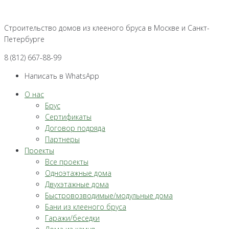
Перейти
к
Строительство домов из клееного бруса в Москве и Санкт-
контенту
Петербурге
8 (812) 667-88-99
Написать в WhatsApp
О нас
Брус
Сертификаты
Договор подряда
Партнеры
Проекты
Все проекты
Одноэтажные дома
Двухэтажные дома
Быстровозводимые/модульные дома
Бани из клееного бруса
Гаражи/беседки