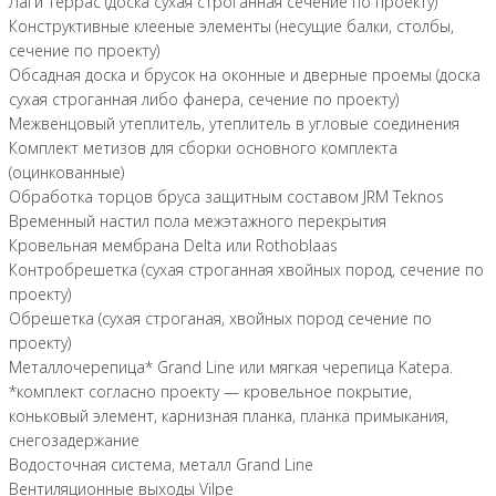
Лаги террас (доска сухая строганная сечение по проекту)
Конструктивные клееные элементы (несущие балки, столбы,
сечение по проекту)
Обсадная доска и брусок на оконные и дверные проемы (доска
сухая строганная либо фанера, сечение по проекту)
Межвенцовый утеплитель, утеплитель в угловые соединения
Комплект метизов для сборки основного комплекта
(оцинкованные)
Обработка торцов бруса защитным составом JRM Teknos
Временный настил пола межэтажного перекрытия
Кровельная мембрана Delta или Rothoblaas
Контробрешетка (сухая строганная хвойных пород, сечение по
проекту)
Обрешетка (сухая строганая, хвойных пород сечение по
проекту)
Металлочерепица* Grand Line или мягкая черепица Katepa.
*комплект согласно проекту — кровельное покрытие,
коньковый элемент, карнизная планка, планка примыкания,
снегозадержание
Водосточная система, металл Grand Line
Вентиляционные выходы Vilpe