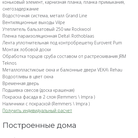
коньковый элемент, карнизная планка, планка примыкания,
снегозадержание
Водосточная система, металл Grand Line
Вентиляционные выходы Vilpe
Утеплитель бальзатовый 250 мм Rockwool
Пленка параизоляционная Delta\ Rothoblaas
Лента уплотнительная под контробрешетку Eurovent Pum
Монтаж лобовой доски
Обработка торцов сруба составом от растрескивания JRM
Teknos
Металлопластикоые окна и балконные двери VEKA\ Rehau
Водоотливы в цвет окна
Временная дверь
Подшивка свесов (доска крашеная)
Покраска фасада в 2 слоя (Remmers \ Impra )
Наличники с покраской (Remmers \ Impra )
Получить индивидуальный расчет
Построенные дома