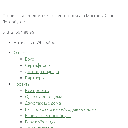
Перейти
к
Строительство домов из клееного бруса в Москве и Санкт-
контенту
Петербурге
8 (812) 667-88-99
Написать в WhatsApp
О нас
Брус
Сертификаты
Договор подряда
Партнеры
Проекты
Все проекты
Одноэтажные дома
Двухэтажные дома
Быстровозводимые/модульные дома
Бани из клееного бруса
Гаражи/беседки