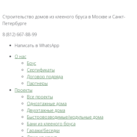
Перейти
к
Строительство домов из клееного бруса в Москве и Санкт-
контенту
Петербурге
8 (812) 667-88-99
Написать в WhatsApp
О нас
Брус
Сертификаты
Договор подряда
Партнеры
Проекты
Все проекты
Одноэтажные дома
Двухэтажные дома
Быстровозводимые/модульные дома
Бани из клееного бруса
Гаражи/беседки