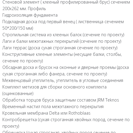
Стеновой элемент ( клееный профилированный брус) сечением
200х262 мм. Профиль
Гидроизоляция фундамента
Подкладная доска под первый венец ( лиственница сечением
50*200/150 мм)
Стропильная система из клееных балок (сечение по проекту)
Лаги и балки межэтажных перекрытий (сечение по проекту)
Лаги террас (доска сухая строганная сечение по проекту)
Конструктивные клееные элементы (несущие балки, столбы,
сечение по проекту)
Обсадная доска и брусок на оконные и дверные проемы (доска
сухая строганная либо фанера, сечение по проекту)
Межвенцовый утеплитель, утеплитель в угловые соединения
Комплект метизов для сборки основного комплекта
(оцинкованные)
Обработка торцов бруса защитным составом JRM Teknos
Временный настил пола межэтажного перекрытия
Кровельная мембрана Delta или Rothoblaas
Контробрешетка (сухая строганная хвойных пород, сечение по
проекту)
Обрешетка (сухая строганая, хвойных пород сечение по