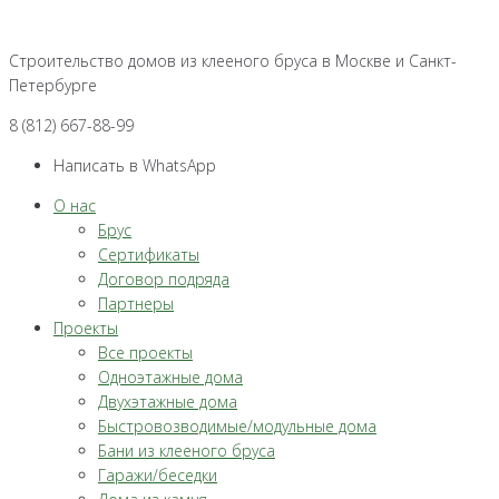
Перейти
к
Строительство домов из клееного бруса в Москве и Санкт-
контенту
Петербурге
8 (812) 667-88-99
Написать в WhatsApp
О нас
Брус
Сертификаты
Договор подряда
Партнеры
Проекты
Все проекты
Одноэтажные дома
Двухэтажные дома
Быстровозводимые/модульные дома
Бани из клееного бруса
Гаражи/беседки