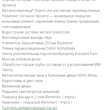
проекту)
Металлочерепица* Grand Line или мягкая черепица Katepa.
*комплект согласно проекту — кровельное покрытие,
коньковый элемент, карнизная планка, планка примыкания,
снегозадержание
Водосточная система, металл Grand Line
Вентиляционные выходы Vilpe
Утеплитель бальзатовый 250 мм Rockwool
Пленка параизоляционная Delta\ Rothoblaas
Лента уплотнительная под контробрешетку Eurovent Pum
Монтаж лобовой доски
Обработка торцов сруба составом от растрескивания JRM
Teknos
Металлопластикоые окна и балконные двери VEKA\ Rehau
Водоотливы в цвет окна
Временная дверь
Подшивка свесов (доска крашеная)
Покраска фасада в 2 слоя (Remmers \ Impra )
Наличники с покраской (Remmers \ Impra )
Получить индивидуальный расчет