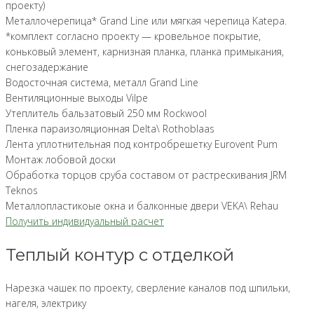
проекту)
Металлочерепица* Grand Line или мягкая черепица Katepa.
*комплект согласно проекту — кровельное покрытие,
коньковый элемент, карнизная планка, планка примыкания,
снегозадержание
Водосточная система, металл Grand Line
Вентиляционные выходы Vilpe
Утеплитель бальзатовый 250 мм Rockwool
Пленка параизоляционная Delta\ Rothoblaas
Лента уплотнительная под контробрешетку Eurovent Pum
Монтаж лобовой доски
Обработка торцов сруба составом от растрескивания JRM
Teknos
Металлопластикоые окна и балконные двери VEKA\ Rehau
Получить индивидуальный расчет
Теплый контур с отделкой
Нарезка чашек по проекту, сверление каналов под шпильки,
нагеля, электрику