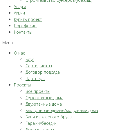
Строительство бункеров-убежищ
Услуги
Акции
Купить проект
Портфолио
Контакты
Menu
О нас
Брус
Сертификаты
Договор подряда
Партнеры
Проекты
Все проекты
Одноэтажные дома
Двухэтажные дома
Быстровозводимые/модульные дома
Бани из клееного бруса
Гаражи/беседки
Дома из камня