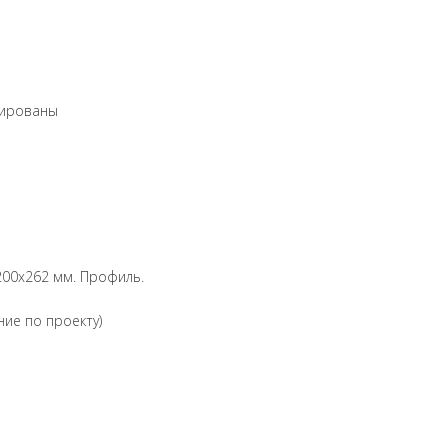
мированы
200х262 мм. Профиль.
ние по проекту)