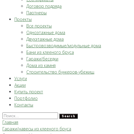
Договор подряда
Партнеры
Проекты
Все проекты
Одноэтажные дома
Двухэтажные дома
Быстровозводимые/модульные дома
Бани из клееного бруса
Гаражи/беседки
Дома из камня
Строительство бункеров-убежищ
Услуги
Акции
Купить проект
Портфолио
Контакты
Search
Главная
Гаражи/навесы из клееного бруса