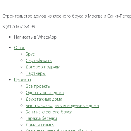
Перейти
к
Строительство домов из клееного бруса в Москве и Санкт-Пете
контенту
8 (812) 667-88-99
Написать в WhatsApp
О нас
Брус
Сертификаты
Договор подряда
Партнеры
Проекты
Все проекты
Одноэтажные дома
Двухэтажные дома
Быстровозводимые/модульные дома
Бани из клееного бруса
Гаражи/беседки
Дома из камня