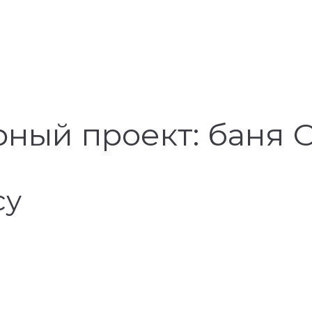
рный проект: баня 
су