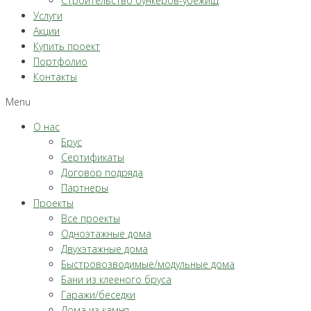
Строительство бункеров-убежищ
Услуги
Акции
Купить проект
Портфолио
Контакты
Menu
О нас
Брус
Сертификаты
Договор подряда
Партнеры
Проекты
Все проекты
Одноэтажные дома
Двухэтажные дома
Быстровозводимые/модульные дома
Бани из клееного бруса
Гаражи/беседки
Дома из камня