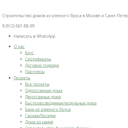
Перейти
к
Строительство домов из клееного бруса в Москве и Санкт-Пете
контенту
8 (812) 667-88-99
Написать в WhatsApp
О нас
Брус
Сертификаты
Договор подряда
Партнеры
Проекты
Все проекты
Одноэтажные дома
Двухэтажные дома
Быстровозводимые/модульные дома
Бани из клееного бруса
Гаражи/беседки
Дома из камня