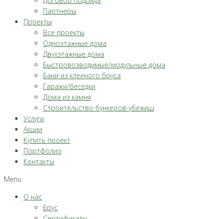
Договор подряда
Партнеры
Проекты
Все проекты
Одноэтажные дома
Двухэтажные дома
Быстровозводимые/модульные дома
Бани из клееного бруса
Гаражи/беседки
Дома из камня
Строительство бункеров-убежищ
Услуги
Акции
Купить проект
Портфолио
Контакты
Menu
О нас
Брус
Сертификаты