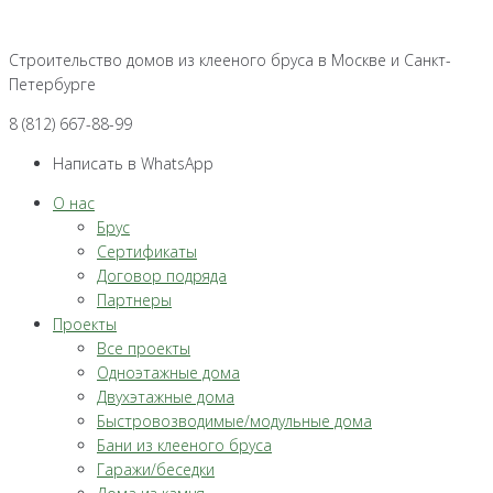
Перейти
к
Строительство домов из клееного бруса в Москве и Санкт-
контенту
Петербурге
8 (812) 667-88-99
Написать в WhatsApp
О нас
Брус
Сертификаты
Договор подряда
Партнеры
Проекты
Все проекты
Одноэтажные дома
Двухэтажные дома
Быстровозводимые/модульные дома
Бани из клееного бруса
Гаражи/беседки