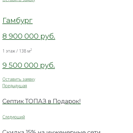
Гамбург
8 900 000 руб.
2
1 этаж / 138 м
9 500 000 руб.
Оставить заявку
Предыдущая
Навигация
Предыдущая
по
Септик ТОПАЗ в Подарок!
записям
Следующий
Следующий
Скидка 15% на инженерные сети