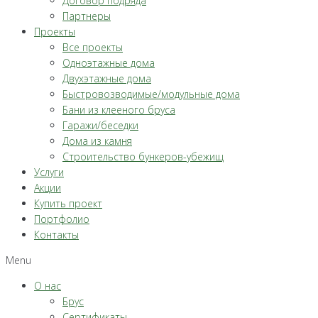
Договор подряда
Партнеры
Проекты
Все проекты
Одноэтажные дома
Двухэтажные дома
Быстровозводимые/модульные дома
Бани из клееного бруса
Гаражи/беседки
Дома из камня
Строительство бункеров-убежищ
Услуги
Акции
Купить проект
Портфолио
Контакты
Menu
О нас
Брус
Сертификаты