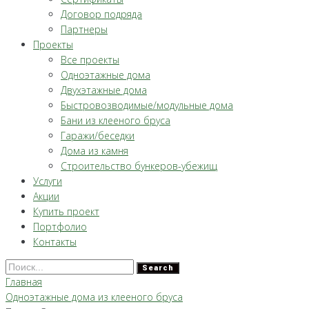
Договор подряда
Партнеры
Проекты
Все проекты
Одноэтажные дома
Двухэтажные дома
Быстровозводимые/модульные дома
Бани из клееного бруса
Гаражи/беседки
Дома из камня
Строительство бункеров-убежищ
Услуги
Акции
Купить проект
Портфолио
Контакты
Search
Главная
Одноэтажные дома из клееного бруса