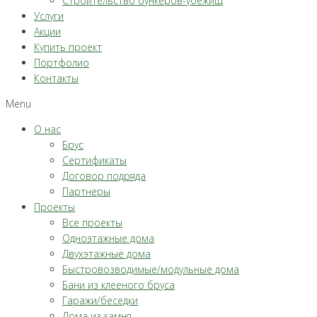
Строительство бункеров-убежищ
Услуги
Акции
Купить проект
Портфолио
Контакты
Menu
О нас
Брус
Сертификаты
Договор подряда
Партнеры
Проекты
Все проекты
Одноэтажные дома
Двухэтажные дома
Быстровозводимые/модульные дома
Бани из клееного бруса
Гаражи/беседки
Дома из камня