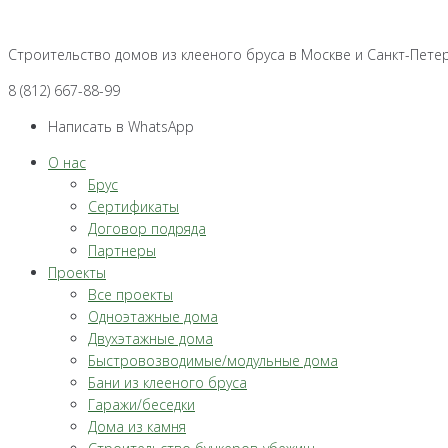
Перейти
к
Строительство домов из клееного бруса в Москве и Санкт-Пете
контенту
8 (812) 667-88-99
Написать в WhatsApp
О нас
Брус
Сертификаты
Договор подряда
Партнеры
Проекты
Все проекты
Одноэтажные дома
Двухэтажные дома
Быстровозводимые/модульные дома
Бани из клееного бруса
Гаражи/беседки
Дома из камня