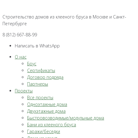
Перейти
к
Строительство домов из клееного бруса в Москве и Санкт-
контенту
Петербурге
8 (812) 667-88-99
Написать в WhatsApp
О нас
Брус
Сертификаты
Договор подряда
Партнеры
Проекты
Все проекты
Одноэтажные дома
Двухэтажные дома
Быстровозводимые/модульные дома
Бани из клееного бруса
Гаражи/беседки