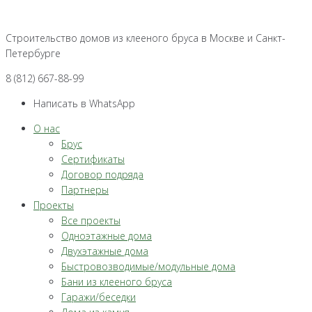
Перейти
к
Строительство домов из клееного бруса в Москве и Санкт-
контенту
Петербурге
8 (812) 667-88-99
Написать в WhatsApp
О нас
Брус
Сертификаты
Договор подряда
Партнеры
Проекты
Все проекты
Одноэтажные дома
Двухэтажные дома
Быстровозводимые/модульные дома
Бани из клееного бруса
Гаражи/беседки