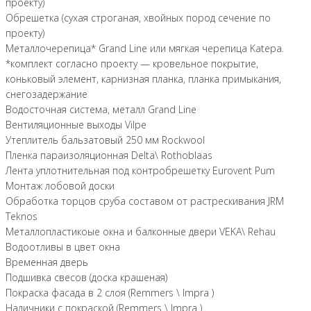
проекту)
Обрешетка (сухая строганая, хвойных пород сечение по
проекту)
Металлочерепица* Grand Line или мягкая черепица Katepa.
*комплект согласно проекту — кровельное покрытие,
коньковый элемент, карнизная планка, планка примыкания,
снегозадержание
Водосточная система, металл Grand Line
Вентиляционные выходы Vilpe
Утеплитель бальзатовый 250 мм Rockwool
Пленка параизоляционная Delta\ Rothoblaas
Лента уплотнительная под контробрешетку Eurovent Pum
Монтаж лобовой доски
Обработка торцов сруба составом от растрескивания JRM
Teknos
Металлопластикоые окна и балконные двери VEKA\ Rehau
Водоотливы в цвет окна
Временная дверь
Подшивка свесов (доска крашеная)
Покраска фасада в 2 слоя (Remmers \ Impra )
Наличники с покраской (Remmers \ Impra )