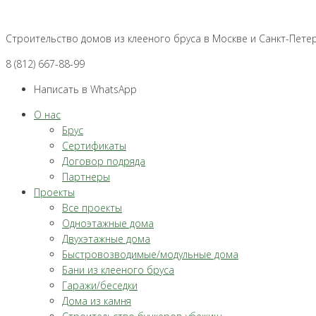
Перейти
к
Строительство домов из клееного бруса в Москве и Санкт-Пете
контенту
8 (812) 667-88-99
Написать в WhatsApp
О нас
Брус
Сертификаты
Договор подряда
Партнеры
Проекты
Все проекты
Одноэтажные дома
Двухэтажные дома
Быстровозводимые/модульные дома
Бани из клееного бруса
Гаражи/беседки
Дома из камня