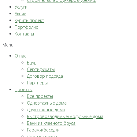
Строительство бункеров-убежищ
Услуги
Акции
Купить проект
Портфолио
Контакты
Menu
О нас
Брус
Сертификаты
Договор подряда
Партнеры
Проекты
Все проекты
Одноэтажные дома
Двухэтажные дома
Быстровозводимые/модульные дома
Бани из клееного бруса
Гаражи/беседки
Дома из камня