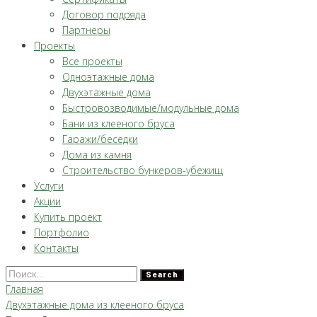
Договор подряда
Партнеры
Проекты
Все проекты
Одноэтажные дома
Двухэтажные дома
Быстровозводимые/модульные дома
Бани из клееного бруса
Гаражи/беседки
Дома из камня
Строительство бункеров-убежищ
Услуги
Акции
Купить проект
Портфолио
Контакты
Search
Главная
Двухэтажные дома из клееного бруса